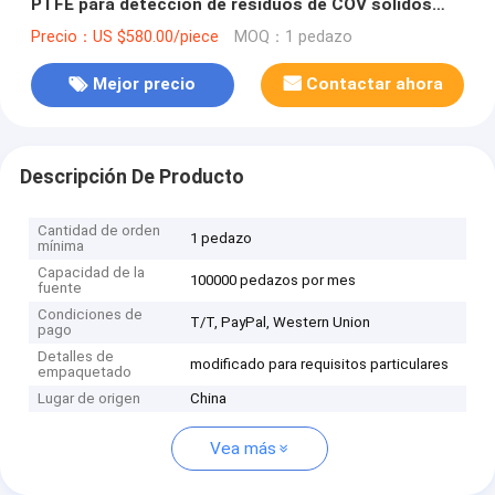
PTFE para detección de residuos de COV sólidos
TDL32C_2000L Bolsa de gas de película Dupont
Precio：US $580.00/piece
MOQ：1 pedazo
Mejor precio
Contactar ahora
Descripción De Producto
Cantidad de orden
1 pedazo
mínima
Capacidad de la
100000 pedazos por mes
fuente
Condiciones de
T/T, PayPal, Western Union
pago
Detalles de
modificado para requisitos particulares
empaquetado
Lugar de origen
China
Vea más