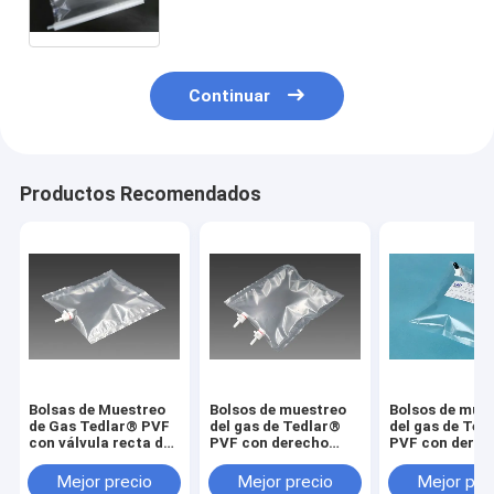
sólidos TDL32C_2000L Bolsa de
gas de película Dupont
Continuar
Productos Recomendados
Bolsas de Muestreo
Bolsos de muestreo
Bolsos de mue
de Gas Tedlar® PVF
del gas de Tedlar®
del gas de Ted
con válvula recta de
PVF con derecho
PVF con derec
PTFE On/Off
dual-PTFE/del
PTFE del airba
TDL31C_5L (bolsa de
airbag de la válvula
válvula TDL31
Mejor precio
Mejor precio
Mejor pre
muestra de aire)
TDLC32_50L (bolso)
(bolso) de la 