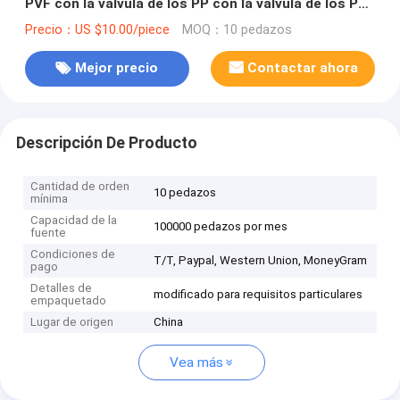
PVF con la válvula de los PP con la válvula de los PP
del septo del silicón ofrece 3/16" OD (4.76m m)
Precio：US $10.00/piece
MOQ：10 pedazos
TDL71_1L
Mejor precio
Contactar ahora
Descripción De Producto
Cantidad de orden
10 pedazos
mínima
Capacidad de la
100000 pedazos por mes
fuente
Condiciones de
T/T, Paypal, Western Union, MoneyGram
pago
Detalles de
modificado para requisitos particulares
empaquetado
Lugar de origen
China
Vea más