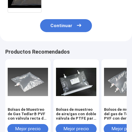
septo del silicón ofrece 3/16" OD
(4.76m m) TDL71_1L
Continuar
Productos Recomendados
Bolsas de Muestreo
Bolsas de muestreo
Bolsos de mue
de Gas Tedlar® PVF
de aire/gas con doble
del gas de Ted
con válvula recta de
válvula de PTFE para
PVF con derec
PTFE On/Off
detección de
dual-PTFE/del
TDL31C_5L (bolsa de
residuos de COV
airbag de la vá
Mejor precio
Mejor precio
Mejor pre
muestra de aire)
sólidos
TDLC32_50L (b